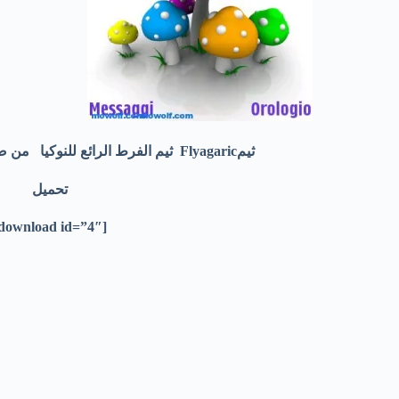
ثيمFlyagaric ثيم الفرط الرائع للنوكيا من صانع الثيمات المحترف babi
تحميل
[download id=”4″]