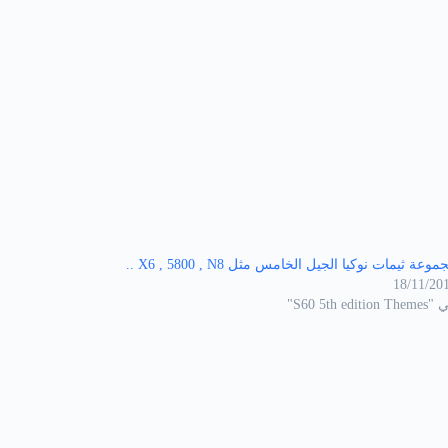
وعة ثيمات نوكيا الجيل الخامس مثل X6 , 5800 , N8 ..
18/11/20
S60 5th edition T"