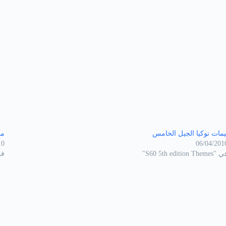
يمات نوكيا الجيل الخامس
مجم
10
06/04/201
S60 5th edition Theme"
في "hemes