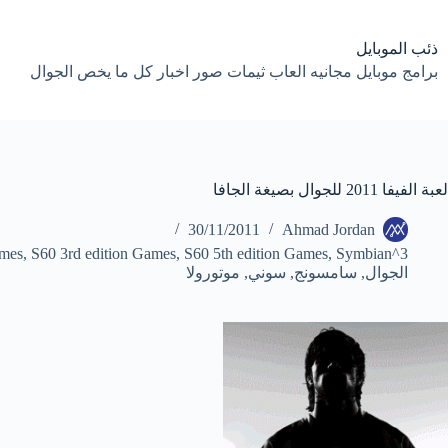
لتجاوز
لى
لمحتوى
ذئب الموبايل
برامج موبايل مجانيه العاب ثيمات صور اخبار كل ما يخص الجوال
لعبة الفيفا 2011 للجوال بصيغة الجافا
30/11/2011
Ahmad Jordan
ames
,
S60 3rd edition Games
,
S60 5th edition Games
,
Symbian^3
الجوال
,
سامسونج
,
سوني
,
موتورولا