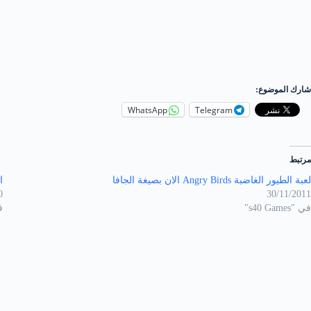
شارك الموضوع:
WhatsApp
Telegram
مرتبط
لعبة الطيور الغاضبة Angry Birds الان بصيغة الجافا
الا
0
30/11/2011
في "s40 Games"
في "s