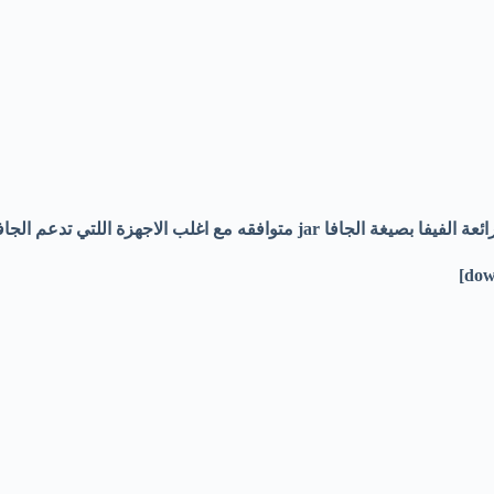
لجافا jar متوافقه مع اغلب الاجهزة اللتي تدعم الجافا