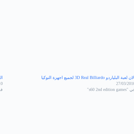
ن لعبة البلياردو 3D Real Billiardo لجميع اجهزة النوكيا
اللع
10
27/03/201
s60 2nd edition game"
في "s