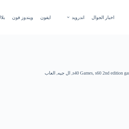
اخبار الجوال
اندرويد
ايفون
ويندوز فون
بلا
s60 2nd edition g
,
s40 Games
,
ال جيه
,
العاب