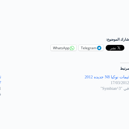
شارك الموضوع:
WhatsApp
Telegram
مرتبط
ثيمات نوكيا N8 جديده 2012
7
17/03/2012
في "Symbian^3"
1
في "s