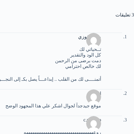
3 تعليقات
محمد فوزي
تــحياتي لك
كل الود والتقدير
دمت برضى من الرحمن
لك خالص احترامي
أتمنــــى لك من القلب .. إبداعـــاً يصل بكـ إلى النجـــو
adel
موقع جيدجدآ لجوال اشكر علي هذا المجهود الوضح
c.ronaldo
روعههههههههههههههههههههههههههههههههه