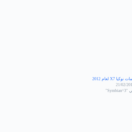
ت نوكيا X7 لعام 2012
21/02/20
Symbian^"