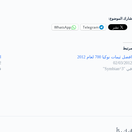
شارك الموضوع:
WhatsApp
Telegram
مرتبط
افضل ثيمات نوكيا 700 لعام 2012
اف
2
02/03/2012
في "Symbian^3"
في 
اترك ردّاً