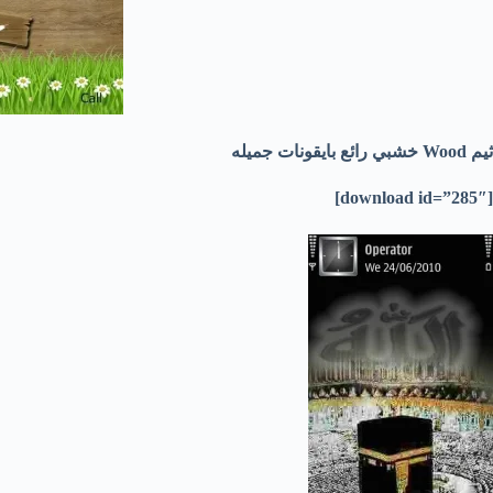
ثيم Wood خشبي رائع بايقونات جميله
[download id=”285″]