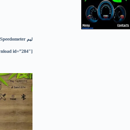
ثيم Speedometer عدادات قياس السرعة بالوان مميزه
[download id=”284″]