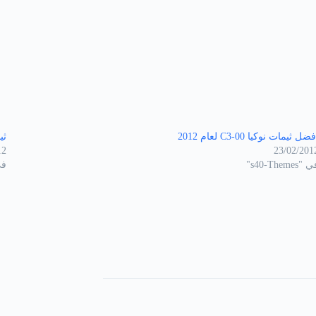
ضل ثيمات نوكيا C3-00 لعام 2012
ثيم
12
23/02/201
"s40-Themes"
في "3