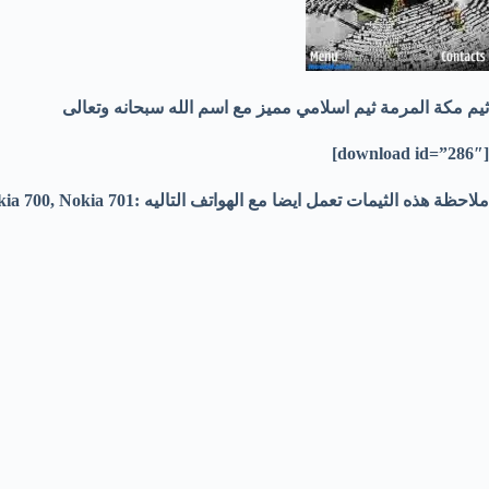
ثيم مكة المرمة ثيم اسلامي مميز مع اسم الله سبحانه وتعالى
[download id=”286″]
ملاحظة هذه الثيمات تعمل ايضا مع الهواتف التاليه :Nokia N8, Nokia C6-01, Nokia E7-00, Nokia C7-00, Nokia E6, Nokia 500, Nokia 600, Nokia 700, Nokia 701